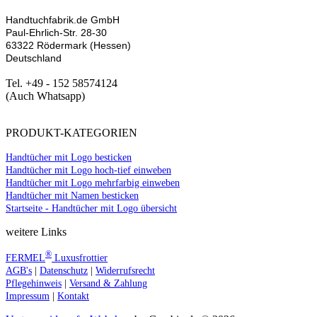
Handtuchfabrik.de GmbH
Paul-Ehrlich-Str. 28-30
63322 Rödermark (Hessen)
Deutschland
Tel. +49 - 152 58574124
(Auch Whatsapp)
PRODUKT-KATEGORIEN
Handtücher mit Logo besticken
Handtücher mit Logo hoch-tief einweben
Handtücher mit Logo mehrfarbig einweben
Handtücher mit Namen besticken
Startseite - Handtücher mit Logo übersicht
weitere Links
®
FERMEL
Luxusfrottier
AGB's
|
Datenschutz
|
Widerrufsrecht
Pflegehinweis
|
Versand & Zahlung
Impressum
|
Kontakt